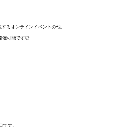
流するオンラインイベントの他、
開催可能です◎
。
窓口です。