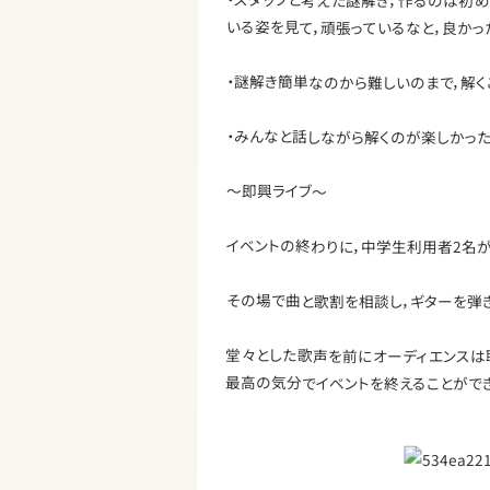
・スタッフと考えた謎解き，作るのは初
いる姿を見て，頑張っているなと，良かっ
・謎解き簡単なのから難しいのまで，解く
・みんなと話しながら解くのが楽しかった
～即興ライブ～
イベントの終わりに，中学生利用者2名が
その場で曲と歌割を相談し，ギターを弾き
堂々とした歌声を前にオーディエンスは
最高の気分でイベントを終えることができ