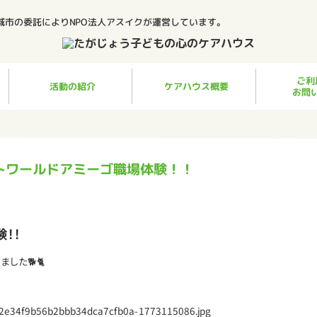
城市の委託によりNPO法人アスイクが運営しています。
ご利
ケアハウス概要
活動の紹介
お問
トワールドアミーゴ職場体験！！
！！
した🐕🐈