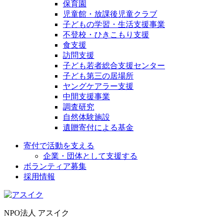
保育園
児童館・放課後児童クラブ
子どもの学習・生活支援事業
不登校・ひきこもり支援
食支援
訪問支援
子ども若者総合支援センター
子ども第三の居場所
ヤングケアラー支援
中間支援事業
調査研究
自然体験施設
遺贈寄付による基金
寄付で活動を支える
企業・団体として支援する
ボランティア募集
採用情報
NPO法人 アスイク