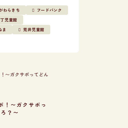
がわらきち
フードバンク
番丁児童館
ぬま
荒井児童館
ポ！〜ガクサポっ
ころ？〜