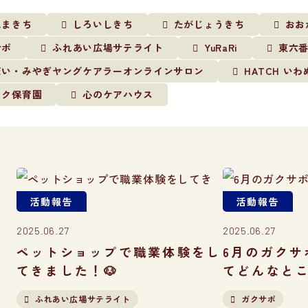
ぬまきち
しろいしきち
たがじょうきち
おお
サポ
ふれあい広場サテライト
YuRaRi
東六
だい・みやぎヤングケアラーオンラインサロン
HATCH いわ
イク保育園
心のケアハウス
活動報告
活動報告
2025.06.27
2025.06.27
ペットショップで職業体験をし
6月のガクサ
てきました！🐶
てどんなと
ふれあい広場サテライト
ガクサポ