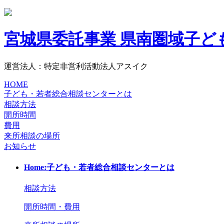
宮城県委託事業
県南圏域子ど
運営法人：特定非営利活動法人アスイク
HOME
子ども・若者総合相談センターとは
相談方法
開所時間
費用
来所相談の場所
お知らせ
Home:子ども・若者総合相談センターとは
相談方法
開所時間・費用