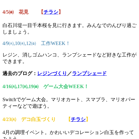
4/5㈮ 花見 【
チラシ
】
白石川堤一目千本桜を見に行きます。みんなでのんびり過ご
しましょう。
4/9㈫,10㈬,12㈮ 工作WEEK！
レジン、消しゴムハンコ、ランプシェードなど好きな工作が
できます。
過去のブログ：
レジンづくり
／
ランプシェード
4/16㈫,17㈬,19㈮ ゲーム大会WEEK！
Switchでゲーム大会。マリオカート、スマブラ、マリオパー
ティーなどで遊ぼう。
4/23㈫ デコ白玉づくり 【
チラシ
】
4月の調理イベント。かわいいデコレーション白玉を作って
みよう。