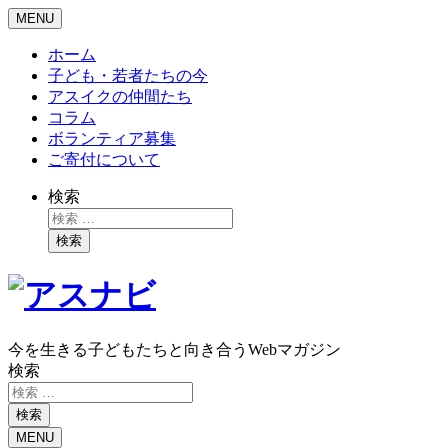
MENU
ホーム
子ども・若者たちの今
アスイクの仲間たち
コラム
ボランティア募集
ご寄付について
検索
検索
今を生きる子どもたちと向き合うWebマガジン
検索
検索
MENU