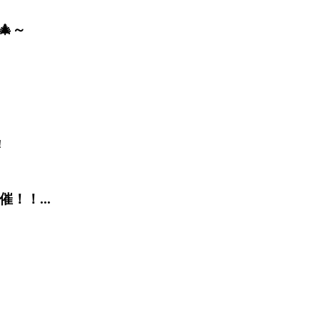
🎄～
！！...