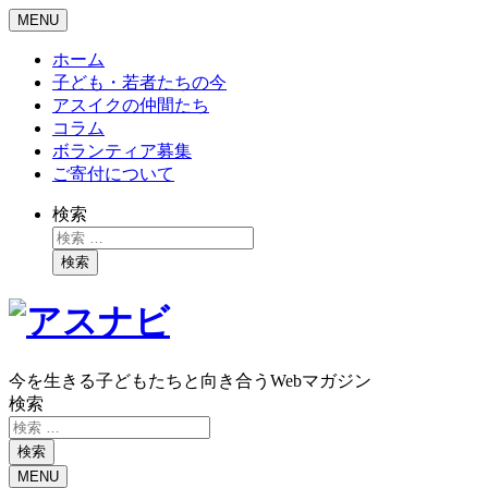
MENU
ホーム
子ども・若者たちの今
アスイクの仲間たち
コラム
ボランティア募集
ご寄付について
検索
検索
今を生きる子どもたちと向き合うWebマガジン
検索
検索
MENU