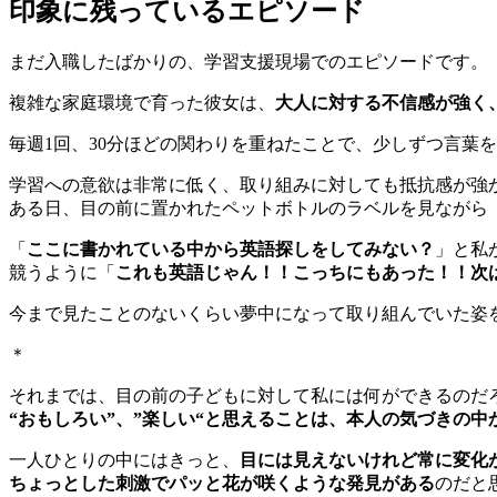
印象に残っているエピソード
まだ入職したばかりの、学習支援現場でのエピソードです。
複雑な家庭環境で育った彼女は、
大人に対する不信感が強く
毎週1回、30分ほどの関わりを重ねたことで、少しずつ言葉
学習への意欲は非常に低く、取り組みに対しても抵抗感が強
ある日、目の前に置かれたペットボトルのラベルを見ながら
「
ここに書かれている中から英語探しをしてみない？
」と私
競うように「
これも英語じゃん！！こっちにもあった！！次
今まで見たことのないくらい夢中になって取り組んでいた姿
＊
それまでは、目の前の子どもに対して私には何ができるのだ
“おもしろい”、”楽しい“と思えることは、本人の気づきの中
一人ひとりの中にはきっと、
目には見えないけれど常に変化
ちょっとした刺激でパッと花が咲くような発見がある
のだと