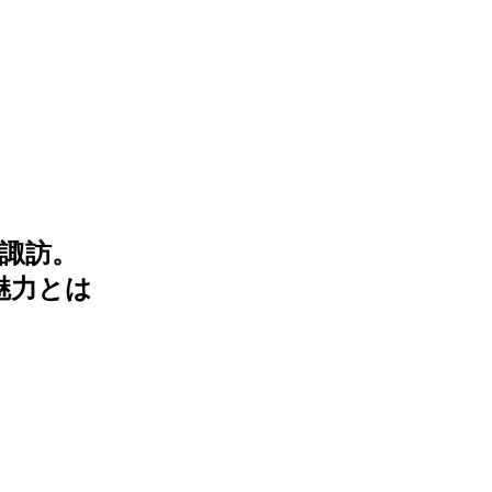
諏訪。
魅力とは