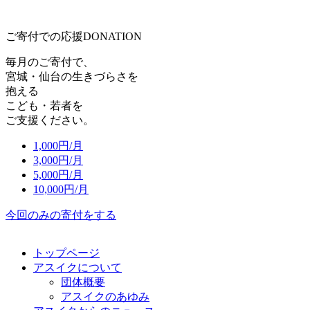
ご寄付での応援
DONATION
毎月のご寄付で、
宮城・仙台の生きづらさを
抱える
こども・若者を
ご支援ください。
1,000
円/月
3,000
円/月
5,000
円/月
10,000
円/月
今回のみの寄付をする
トップページ
アスイクについて
団体概要
アスイクのあゆみ