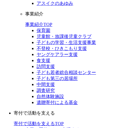
アスイクのあゆみ
事業紹介
事業紹介TOP
保育園
児童館・放課後児童クラブ
子どもの学習・生活支援事業
不登校・ひきこもり支援
ヤングケアラー支援
食支援
訪問支援
子ども若者総合相談センター
子ども第三の居場所
中間支援
調査研究
自然体験施設
遺贈寄付による基金
寄付で活動を支える
寄付で活動を支えるTOP