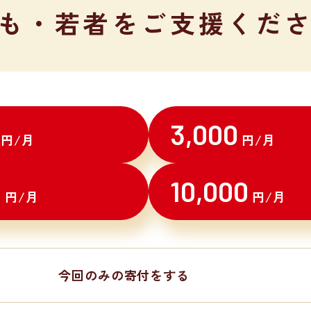
も・若者を
ご支援くだ
3,000
円/月
円/月
0
10,000
円/月
円/月
今回のみの寄付をする