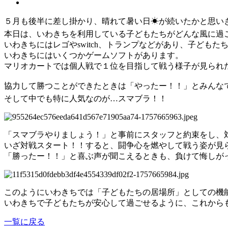
５月も後半に差し掛かり、晴れて暑い日☀が続いたかと思い
本日は、いわきちを利用している子どもたちがどんな風に過
いわきちにはレゴやswitch、トランプなどがあり、子ども
いわきちにはいくつかゲームソフトがあります。
マリオカートでは個人戦で１位を目指して戦う様子が見られ
協力して勝つことができたときは「やったー！！」とみんなで
そして中でも特に人気なのが…スマブラ！！
「スマブラやりましょう！」と事前にスタッフと約束をし、対
いざ対戦スタート！！すると、闘争心を燃やして戦う姿が見
「勝ったー！！」と喜ぶ声が聞こえるときも、負けて悔しが
このようにいわきちでは「子どもたちの居場所」としての機
いわきちで子どもたちが安心して過ごせるように、これから
一覧に戻る