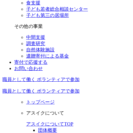
食支援
子ども若者総合相談センター
子ども第三の居場所
その他の事業
中間支援
調査研究
自然体験施設
遺贈寄付による基金
寄付で応援する
お問い合わせ
職員として働く
ボランティアで参加
職員として働く
ボランティアで参加
トップページ
アスイクについて
アスイクについてTOP
団体概要