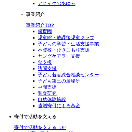
アスイクのあゆみ
事業紹介
事業紹介TOP
保育園
児童館・放課後児童クラブ
子どもの学習・生活支援事業
不登校・ひきこもり支援
ヤングケアラー支援
食支援
訪問支援
子ども若者総合相談センター
子ども第三の居場所
中間支援
調査研究
自然体験施設
遺贈寄付による基金
寄付で活動を支える
寄付で活動を支えるTOP