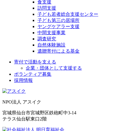
食支援
訪問支援
子ども若者総合支援センター
子ども第三の居場所
ヤングケアラー支援
中間支援事業
調査研究
自然体験施設
遺贈寄付による基金
寄付で活動を支える
企業・団体として支援する
ボランティア募集
採用情報
NPO法人 アスイク
宮城県仙台市宮城野区鉄砲町中3-14
テラス仙台駅東口2階