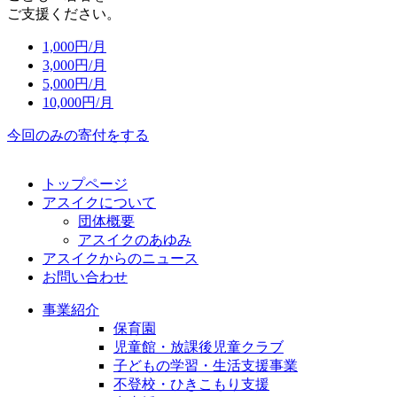
ご支援ください。
1,000
円/月
3,000
円/月
5,000
円/月
10,000
円/月
今回のみの寄付をする
トップページ
アスイクについて
団体概要
アスイクのあゆみ
アスイクからのニュース
お問い合わせ
事業紹介
保育園
児童館・放課後児童クラブ
子どもの学習・生活支援事業
不登校・ひきこもり支援