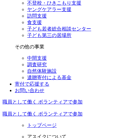
不登校・ひきこもり支援
ヤングケアラー支援
訪問支援
食支援
子ども若者総合相談センター
子ども第三の居場所
その他の事業
中間支援
調査研究
自然体験施設
遺贈寄付による基金
寄付で応援する
お問い合わせ
職員として働く
ボランティアで参加
職員として働く
ボランティアで参加
トップページ
アスイクについて