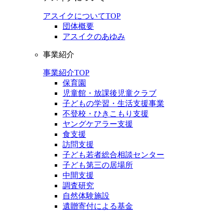
アスイクについてTOP
団体概要
アスイクのあゆみ
事業紹介
事業紹介TOP
保育園
児童館・放課後児童クラブ
子どもの学習・生活支援事業
不登校・ひきこもり支援
ヤングケアラー支援
食支援
訪問支援
子ども若者総合相談センター
子ども第三の居場所
中間支援
調査研究
自然体験施設
遺贈寄付による基金