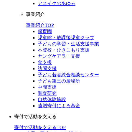
アスイクのあゆみ
事業紹介
事業紹介TOP
保育園
児童館・放課後児童クラブ
子どもの学習・生活支援事業
不登校・ひきこもり支援
ヤングケアラー支援
食支援
訪問支援
子ども若者総合相談センター
子ども第三の居場所
中間支援
調査研究
自然体験施設
遺贈寄付による基金
寄付で活動を支える
寄付で活動を支えるTOP