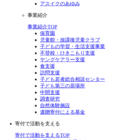
アスイクのあゆみ
事業紹介
事業紹介TOP
保育園
児童館・放課後児童クラブ
子どもの学習・生活支援事業
不登校・ひきこもり支援
ヤングケアラー支援
食支援
訪問支援
子ども若者総合相談センター
子ども第三の居場所
中間支援
調査研究
自然体験施設
遺贈寄付による基金
寄付で活動を支える
寄付で活動を支えるTOP