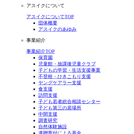
アスイクについて
アスイクについてTOP
団体概要
アスイクのあゆみ
事業紹介
事業紹介TOP
保育園
児童館・放課後児童クラブ
子どもの学習・生活支援事業
不登校・ひきこもり支援
ヤングケアラー支援
食支援
訪問支援
子ども若者総合相談センター
子ども第三の居場所
中間支援
調査研究
自然体験施設
遺贈寄付による基金