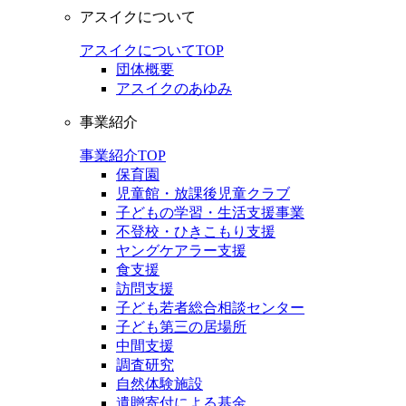
アスイクについて
アスイクについてTOP
団体概要
アスイクのあゆみ
事業紹介
事業紹介TOP
保育園
児童館・放課後児童クラブ
子どもの学習・生活支援事業
不登校・ひきこもり支援
ヤングケアラー支援
食支援
訪問支援
子ども若者総合相談センター
子ども第三の居場所
中間支援
調査研究
自然体験施設
遺贈寄付による基金